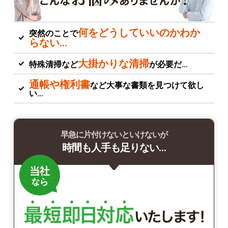
何をどうしていいのかわか
突然のことで
らない…
大掛かりな清掃
特殊清掃など
が必要だ…
通帳や権利書
など大事な書類を見つけて欲し
い…
早急に片付けないといけないが
時間も人手も足りない…