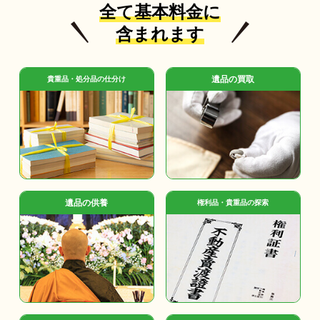
全て基本料金に
含まれます
遺品の買取
貴重品・処分品の仕分け
遺品の供養
権利品・貴重品の探索