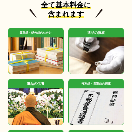
全て基本料金に
含まれます
遺品の買取
貴重品・処分品の仕分け
遺品の供養
権利品・貴重品の探索