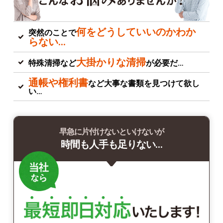
何をどうしていいのかわか
突然のことで
らない…
大掛かりな清掃
特殊清掃など
が必要だ…
通帳や権利書
など大事な書類を見つけて欲し
い…
早急に片付けないといけないが
時間も人手も足りない…