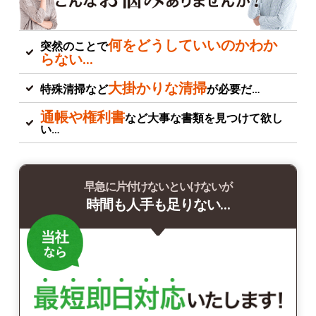
何をどうしていいのかわか
突然のことで
らない…
大掛かりな清掃
特殊清掃など
が必要だ…
通帳や権利書
など大事な書類を見つけて欲し
い…
早急に片付けないといけないが
時間も人手も足りない…