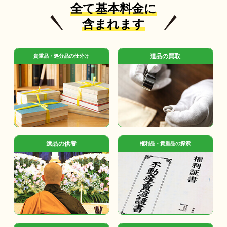
全て基本料金に
含まれます
遺品の買取
貴重品・処分品の仕分け
遺品の供養
権利品・貴重品の探索