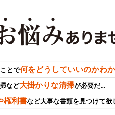
何をどうしていいのかわか
のことで
大掛かりな清掃
掃など
が必要だ…
や権利書
など大事な書類を見つけて欲