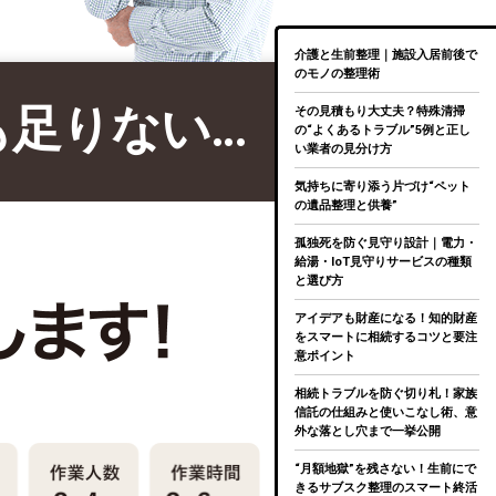
介護と生前整理｜施設入居前後で
のモノの整理術
も足りない…
その見積もり大丈夫？特殊清掃
の“よくあるトラブル”5例と正し
い業者の見分け方
気持ちに寄り添う片づけ“ペット
の遺品整理と供養”
孤独死を防ぐ見守り設計｜電力・
給湯・IoT見守りサービスの種類
と選び方
アイデアも財産になる！知的財産
をスマートに相続するコツと要注
意ポイント
相続トラブルを防ぐ切り札！家族
信託の仕組みと使いこなし術、意
外な落とし穴まで一挙公開
“月額地獄”を残さない！生前にで
きるサブスク整理のスマート終活