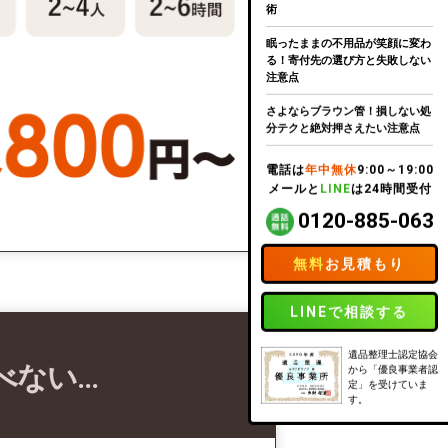
術
眠ったままの不用品が笑顔に変わ
る！寄付先の選び方と失敗しない
注意点
さよならブラウン管！損しない処
分テクと絶対押さえたい注意点
電話は
年中無休
9:00～19:00
メールと
LINE
は24時間受付
0120-885-063
無料
お見積もり
LINEで相談する
遺品整理士認定協会
べない…
から「優良事業者認
定」を受けていま
す。