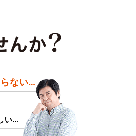
らない…
しい…