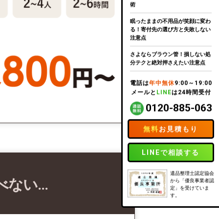
術
眠ったままの不用品が笑顔に変わ
る！寄付先の選び方と失敗しない
注意点
さよならブラウン管！損しない処
分テクと絶対押さえたい注意点
電話は
年中無休
9:00～19:00
メールと
LINE
は24時間受付
0120-885-063
無料
お見積もり
LINEで相談する
遺品整理士認定協会
べない…
から「優良事業者認
定」を受けていま
す。