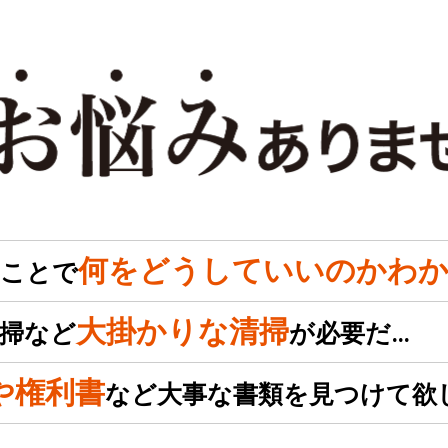
何をどうしていいのかわか
のことで
大掛かりな清掃
掃など
が必要だ…
や権利書
など大事な書類を見つけて欲