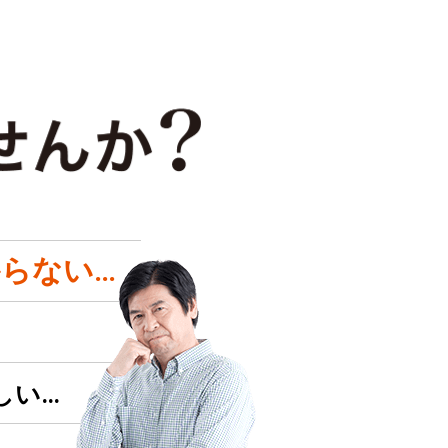
らない…
しい…