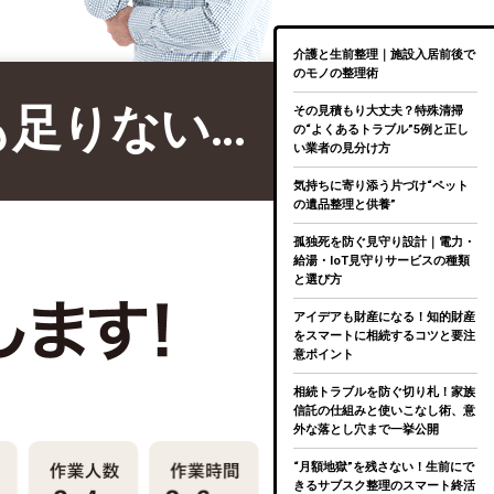
介護と生前整理｜施設入居前後で
のモノの整理術
も足りない…
その見積もり大丈夫？特殊清掃
の“よくあるトラブル”5例と正し
い業者の見分け方
気持ちに寄り添う片づけ“ペット
の遺品整理と供養”
孤独死を防ぐ見守り設計｜電力・
給湯・IoT見守りサービスの種類
と選び方
アイデアも財産になる！知的財産
をスマートに相続するコツと要注
意ポイント
相続トラブルを防ぐ切り札！家族
信託の仕組みと使いこなし術、意
外な落とし穴まで一挙公開
“月額地獄”を残さない！生前にで
きるサブスク整理のスマート終活