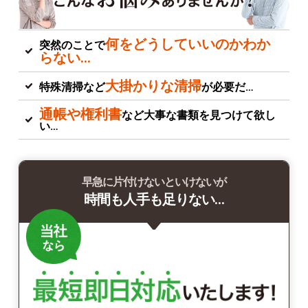
何をどうしていいのかわか
突然のことで
らない…
大掛かりな清掃
特殊清掃など
が必要だ…
通帳や権利書
など大事な書類を見つけて欲し
い…
早急に片付けないといけないが
時間も人手も足りない…