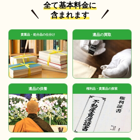
全て基本料金に
含まれます
遺品の買取
貴重品・処分品の仕分け
遺品の供養
権利品・貴重品の探索