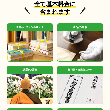
全て基本料金に
含まれます
遺品の買取
貴重品・処分品の仕分け
遺品の供養
権利品・貴重品の探索