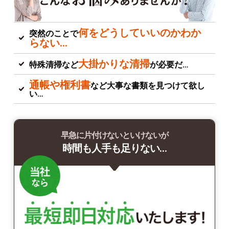
何をどうしていいのかわか
突然のことで
らない…
大掛かりな清掃
特殊清掃など
が必要だ…
通帳や権利書
など大事な書類を見つけて欲し
い…
早急に片付けないといけないが
時間も人手も足りない…