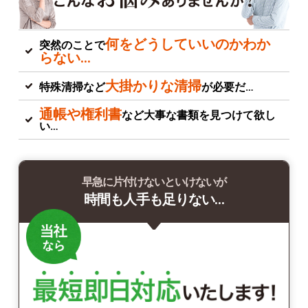
何をどうしていいのかわか
突然のことで
らない…
大掛かりな清掃
特殊清掃など
が必要だ…
通帳や権利書
など大事な書類を見つけて欲し
い…
早急に片付けないといけないが
時間も人手も足りない…