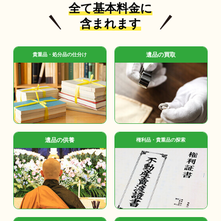
全て基本料金に
含まれます
遺品の買取
貴重品・処分品の仕分け
遺品の供養
権利品・貴重品の探索