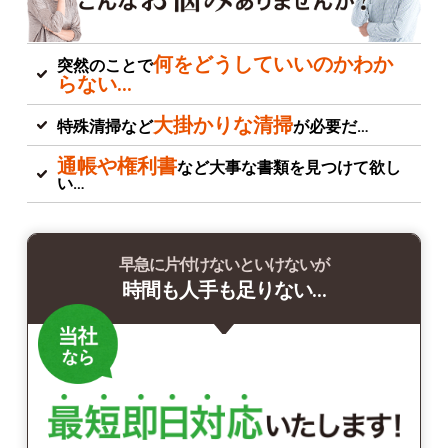
何をどうしていいのかわか
突然のことで
らない…
大掛かりな清掃
特殊清掃など
が必要だ…
通帳や権利書
など大事な書類を見つけて欲し
い…
早急に片付けないといけないが
時間も人手も足りない…