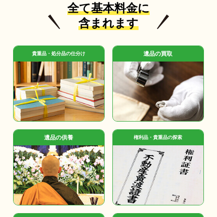
全て基本料金に
含まれます
遺品の買取
貴重品・処分品の仕分け
遺品の供養
権利品・貴重品の探索