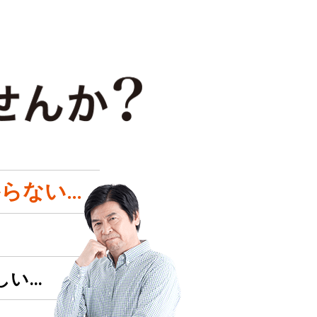
らない…
しい…