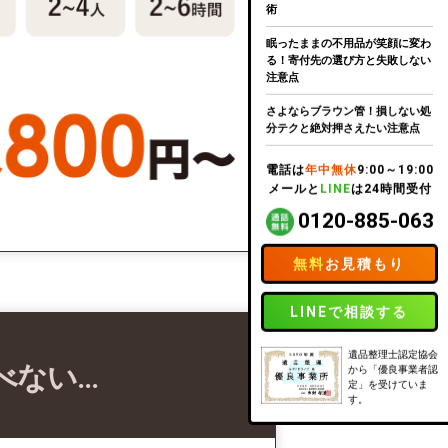
術
眠ったままの不用品が笑顔に変わ
る！寄付先の選び方と失敗しない
注意点
さよならブラウン管！損しない処
分テクと絶対押さえたい注意点
電話は
年中無休
9:00～19:00
メールと
LINE
は24時間受付
0120-885-063
無料
お見積もり
LINEで相談する
遺品整理士認定協会
べない…
から「優良事業者認
定」を受けていま
す。