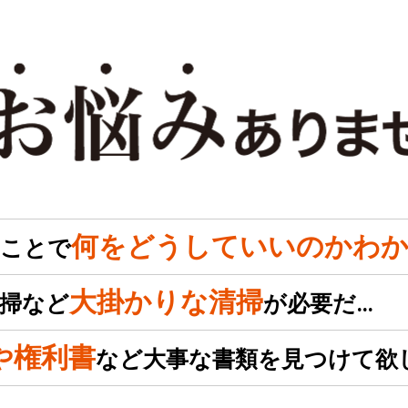
何をどうしていいのかわか
のことで
大掛かりな清掃
掃など
が必要だ…
や権利書
など大事な書類を見つけて欲