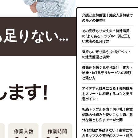
介護と生前整理｜施設入居前後で
のモノの整理術
も足りない…
その見積もり大丈夫？特殊清掃
の“よくあるトラブル”5例と正し
い業者の見分け方
気持ちに寄り添う片づけ“ペット
の遺品整理と供養”
孤独死を防ぐ見守り設計｜電力・
給湯・IoT見守りサービスの種類
と選び方
アイデアも財産になる！知的財産
をスマートに相続するコツと要注
意ポイント
相続トラブルを防ぐ切り札！家族
信託の仕組みと使いこなし術、意
外な落とし穴まで一挙公開
“月額地獄”を残さない！生前にで
きるサブスク整理のスマート終活