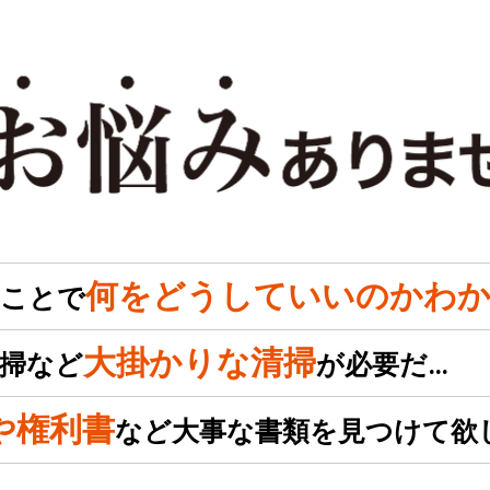
何をどうしていいのかわか
のことで
大掛かりな清掃
掃など
が必要だ…
や権利書
など大事な書類を見つけて欲