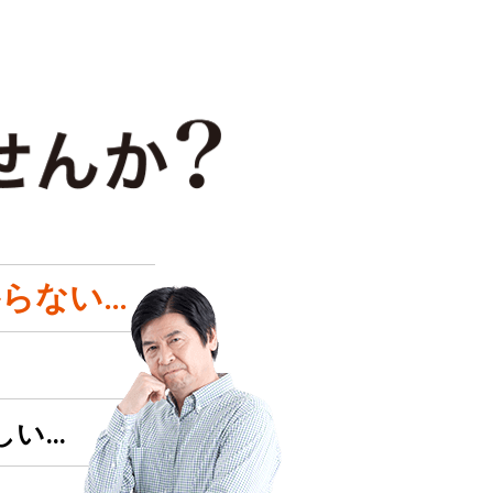
らない…
しい…