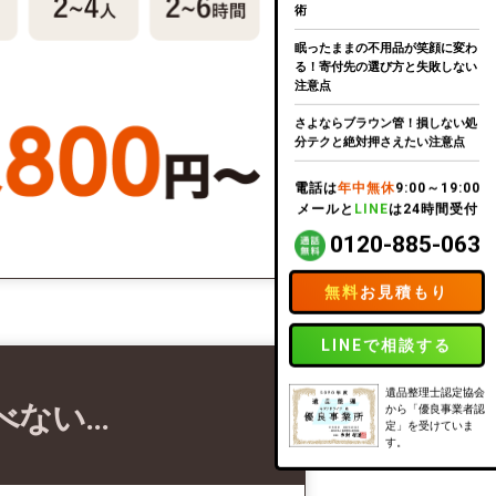
術
眠ったままの不用品が笑顔に変わ
る！寄付先の選び方と失敗しない
注意点
さよならブラウン管！損しない処
分テクと絶対押さえたい注意点
電話は
年中無休
9:00～19:00
メールと
LINE
は24時間受付
0120-885-063
無料
お見積もり
LINEで相談する
遺品整理士認定協会
べない…
から「優良事業者認
定」を受けていま
す。