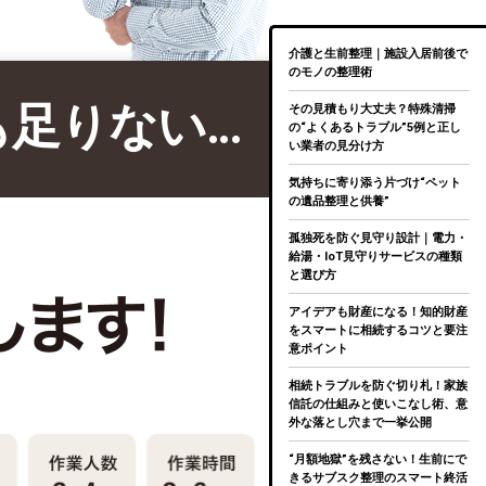
介護と生前整理｜施設入居前後で
のモノの整理術
も足りない…
その見積もり大丈夫？特殊清掃
の“よくあるトラブル”5例と正し
い業者の見分け方
気持ちに寄り添う片づけ“ペット
の遺品整理と供養”
孤独死を防ぐ見守り設計｜電力・
給湯・IoT見守りサービスの種類
と選び方
アイデアも財産になる！知的財産
をスマートに相続するコツと要注
意ポイント
相続トラブルを防ぐ切り札！家族
信託の仕組みと使いこなし術、意
外な落とし穴まで一挙公開
“月額地獄”を残さない！生前にで
きるサブスク整理のスマート終活