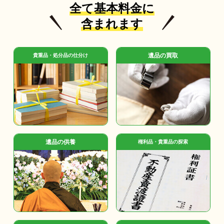
全て基本料金に
含まれます
遺品の買取
貴重品・処分品の仕分け
遺品の供養
権利品・貴重品の探索