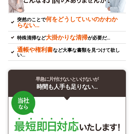
何をどうしていいのかわか
突然のことで
らない…
大掛かりな清掃
特殊清掃など
が必要だ…
通帳や権利書
など大事な書類を見つけて欲し
い…
早急に片付けないといけないが
時間も人手も足りない…