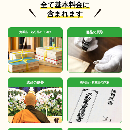
全て基本料金に
含まれます
遺品の買取
貴重品・処分品の仕分け
遺品の供養
権利品・貴重品の探索