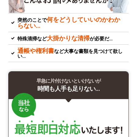
何をどうしていいのかわか
突然のことで
らない…
大掛かりな清掃
特殊清掃など
が必要だ…
通帳や権利書
など大事な書類を見つけて欲し
い…
早急に片付けないといけないが
時間も人手も足りない…