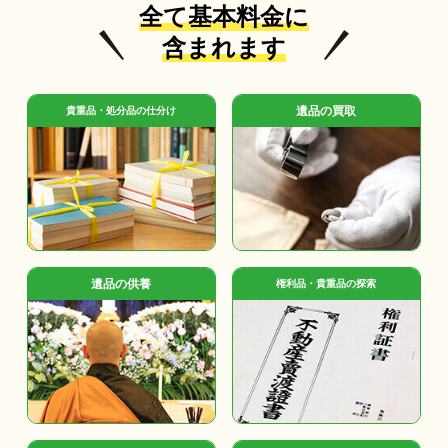
全て基本料金に
含まれます
遺品の買取
貴重品・処分品の仕分け
遺品の供養
権利品・貴重品の探索