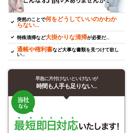
何をどうしていいのかわか
突然のことで
らない…
大掛かりな清掃
特殊清掃など
が必要だ…
通帳や権利書
など大事な書類を見つけて欲し
い…
早急に片付けないといけないが
時間も人手も足りない…