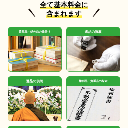
全て基本料金に
含まれます
遺品の買取
貴重品・処分品の仕分け
遺品の供養
権利品・貴重品の探索