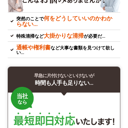
何をどうしていいのかわか
突然のことで
らない…
大掛かりな清掃
特殊清掃など
が必要だ…
通帳や権利書
など大事な書類を見つけて欲し
い…
早急に片付けないといけないが
時間も人手も足りない…