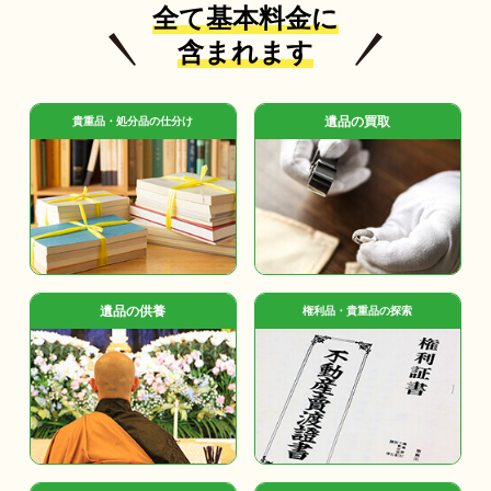
全て基本料金に
含まれます
遺品の買取
貴重品・処分品の仕分け
遺品の供養
権利品・貴重品の探索