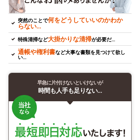
何をどうしていいのかわか
突然のことで
らない…
大掛かりな清掃
特殊清掃など
が必要だ…
通帳や権利書
など大事な書類を見つけて欲し
い…
早急に片付けないといけないが
時間も人手も足りない…