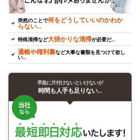
何をどうしていいのかわか
突然のことで
らない…
大掛かりな清掃
特殊清掃など
が必要だ…
通帳や権利書
など大事な書類を見つけて欲し
い…
早急に片付けないといけないが
時間も人手も足りない…