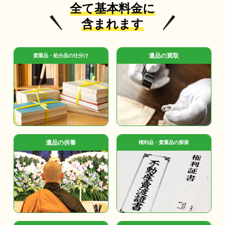
全て基本料金に
含まれます
遺品の買取
貴重品・処分品の仕分け
遺品の供養
権利品・貴重品の探索