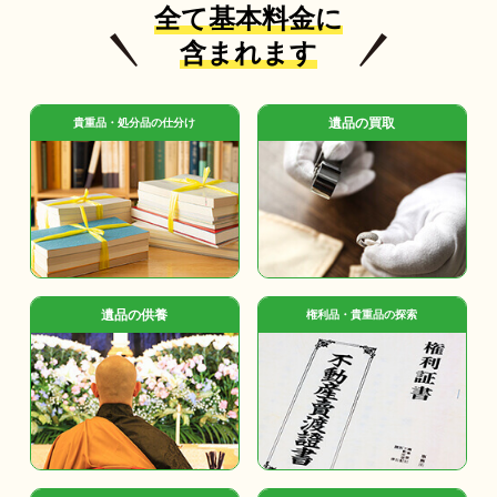
全て基本料金に
含まれます
遺品の買取
貴重品・処分品の仕分け
遺品の供養
権利品・貴重品の探索