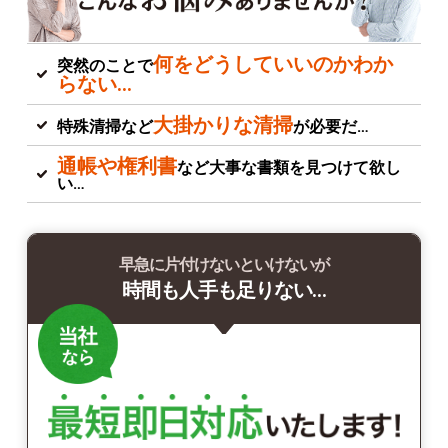
何をどうしていいのかわか
突然のことで
らない…
大掛かりな清掃
特殊清掃など
が必要だ…
通帳や権利書
など大事な書類を見つけて欲し
い…
早急に片付けないといけないが
時間も人手も足りない…