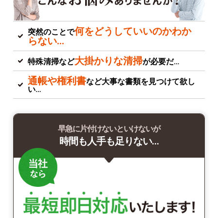
何をどうしていいのかわか
突然のことで
らない…
大掛かりな清掃
特殊清掃など
が必要だ…
通帳や権利書
など大事な書類を見つけて欲し
い…
早急に片付けないといけないが
時間も人手も足りない…