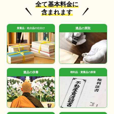
全て基本料金に
含まれます
遺品の買取
貴重品・処分品の仕分け
遺品の供養
権利品・貴重品の探索