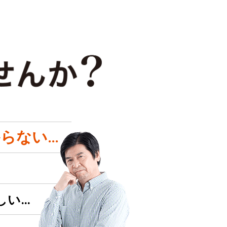
らない…
しい…