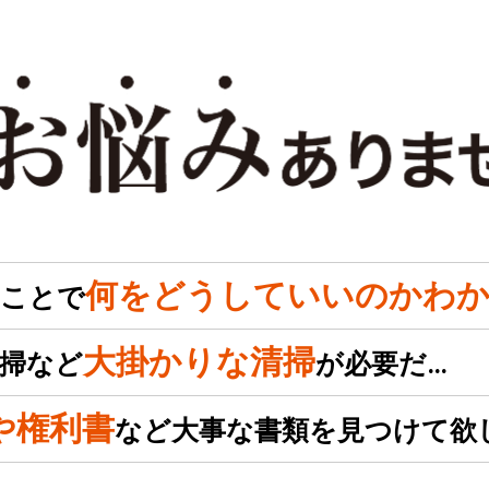
何をどうしていいのかわか
のことで
大掛かりな清掃
掃など
が必要だ…
や権利書
など大事な書類を見つけて欲