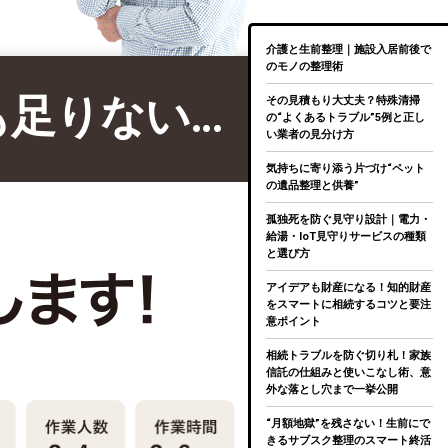
介護と生前整理｜施設入居前後で
のモノの整理術
も足りない…
その見積もり大丈夫？特殊清掃
の“よくあるトラブル”5例と正し
い業者の見分け方
気持ちに寄り添う片づけ“ペット
の遺品整理と供養”
孤独死を防ぐ見守り設計｜電力・
給湯・IoT見守りサービスの種類
と選び方
アイデアも財産になる！知的財産
をスマートに相続するコツと要注
意ポイント
相続トラブルを防ぐ切り札！家族
信託の仕組みと使いこなし術、意
外な落とし穴まで一挙公開
“月額地獄”を残さない！生前にで
きるサブスク整理のスマート終活