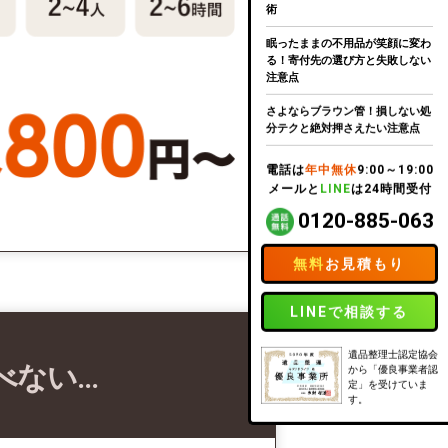
術
眠ったままの不用品が笑顔に変わ
る！寄付先の選び方と失敗しない
注意点
さよならブラウン管！損しない処
分テクと絶対押さえたい注意点
電話は
年中無休
9:00～19:00
メールと
LINE
は24時間受付
0120-885-063
無料
お見積もり
LINEで相談する
遺品整理士認定協会
べない…
から「優良事業者認
定」を受けていま
す。