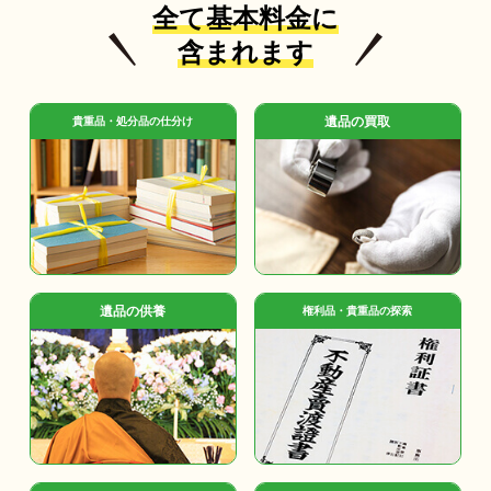
全て基本料金に
含まれます
遺品の買取
貴重品・処分品の仕分け
遺品の供養
権利品・貴重品の探索