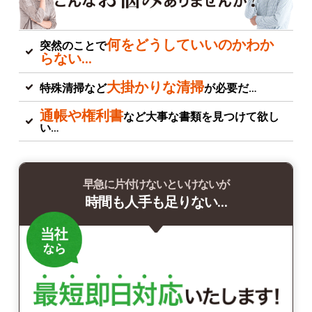
何をどうしていいのかわか
突然のことで
らない…
大掛かりな清掃
特殊清掃など
が必要だ…
通帳や権利書
など大事な書類を見つけて欲し
い…
早急に片付けないといけないが
時間も人手も足りない…