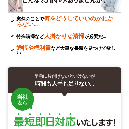
何をどうしていいのかわか
突然のことで
らない…
大掛かりな清掃
特殊清掃など
が必要だ…
通帳や権利書
など大事な書類を見つけて欲し
い…
早急に片付けないといけないが
時間も人手も足りない…