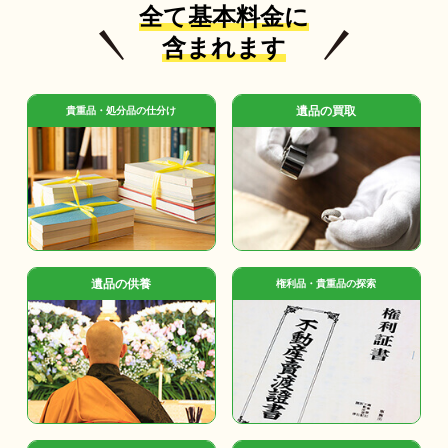
全て基本料金に
含まれます
遺品の買取
貴重品・処分品の仕分け
遺品の供養
権利品・貴重品の探索