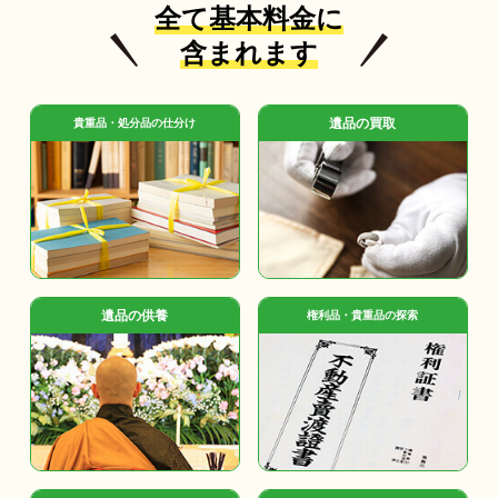
全て基本料金に
含まれます
遺品の買取
貴重品・処分品の仕分け
遺品の供養
権利品・貴重品の探索