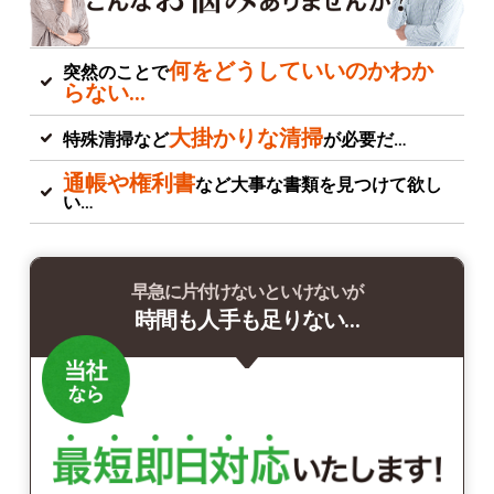
何をどうしていいのかわか
突然のことで
らない…
大掛かりな清掃
特殊清掃など
が必要だ…
通帳や権利書
など大事な書類を見つけて欲し
い…
早急に片付けないといけないが
時間も人手も足りない…