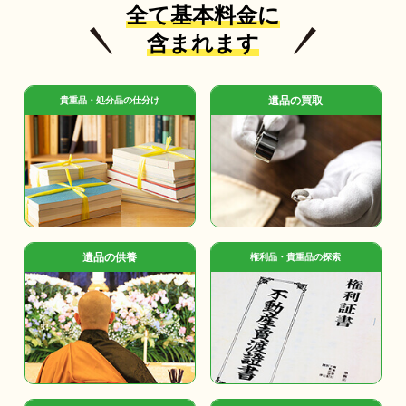
全て基本料金に
含まれます
遺品の買取
貴重品・処分品の仕分け
遺品の供養
権利品・貴重品の探索