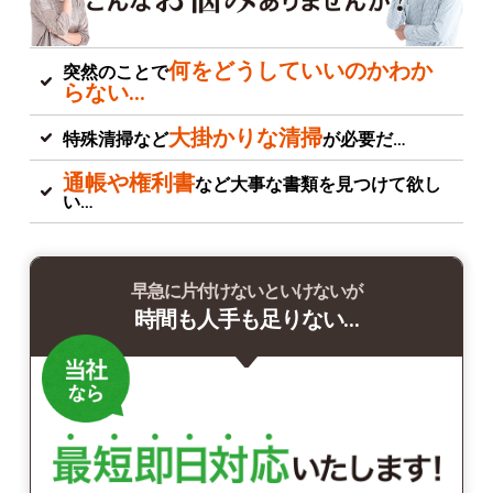
何をどうしていいのかわか
突然のことで
らない…
大掛かりな清掃
特殊清掃など
が必要だ…
通帳や権利書
など大事な書類を見つけて欲し
い…
早急に片付けないといけないが
時間も人手も足りない…