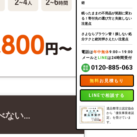
術
眠ったままの不用品が笑顔に変わ
る！寄付先の選び方と失敗しない
注意点
さよならブラウン管！損しない処
分テクと絶対押さえたい注意点
電話は
年中無休
9:00～19:00
メールと
LINE
は24時間受付
0120-885-063
無料
お見積もり
LINEで相談する
遺品整理士認定協会
べない…
から「優良事業者認
定」を受けていま
す。