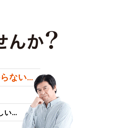
らない…
しい…