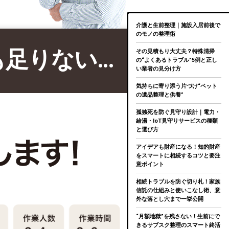
介護と生前整理｜施設入居前後で
のモノの整理術
も足りない…
その見積もり大丈夫？特殊清掃
の“よくあるトラブル”5例と正し
い業者の見分け方
気持ちに寄り添う片づけ“ペット
の遺品整理と供養”
孤独死を防ぐ見守り設計｜電力・
給湯・IoT見守りサービスの種類
と選び方
アイデアも財産になる！知的財産
をスマートに相続するコツと要注
意ポイント
相続トラブルを防ぐ切り札！家族
信託の仕組みと使いこなし術、意
外な落とし穴まで一挙公開
“月額地獄”を残さない！生前にで
きるサブスク整理のスマート終活