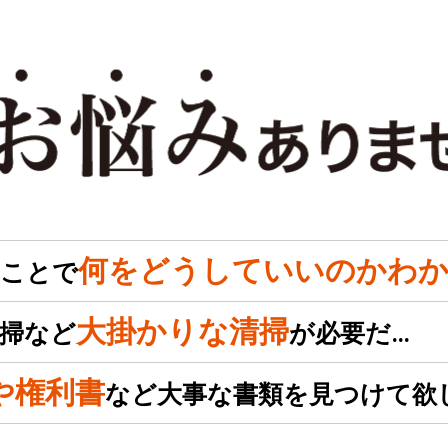
何をどうしていいのかわか
のことで
大掛かりな清掃
掃など
が必要だ…
や権利書
など大事な書類を見つけて欲