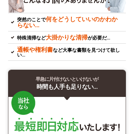
何をどうしていいのかわか
突然のことで
らない…
大掛かりな清掃
特殊清掃など
が必要だ…
通帳や権利書
など大事な書類を見つけて欲し
い…
早急に片付けないといけないが
時間も人手も足りない…