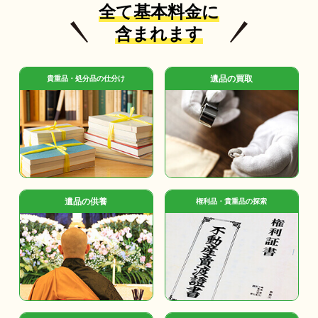
全て基本料金に
含まれます
遺品の買取
貴重品・処分品の仕分け
遺品の供養
権利品・貴重品の探索