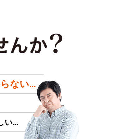
らない…
しい…