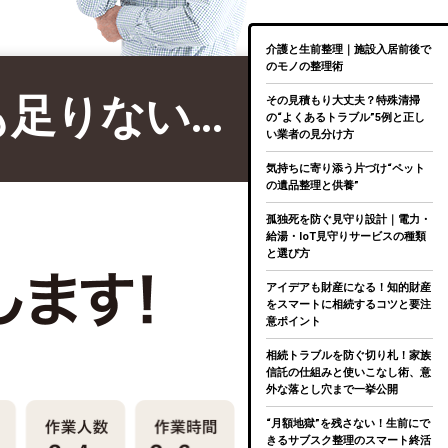
介護と生前整理｜施設入居前後で
のモノの整理術
も足りない…
その見積もり大丈夫？特殊清掃
の“よくあるトラブル”5例と正し
い業者の見分け方
気持ちに寄り添う片づけ“ペット
の遺品整理と供養”
孤独死を防ぐ見守り設計｜電力・
給湯・IoT見守りサービスの種類
と選び方
アイデアも財産になる！知的財産
をスマートに相続するコツと要注
意ポイント
相続トラブルを防ぐ切り札！家族
信託の仕組みと使いこなし術、意
外な落とし穴まで一挙公開
“月額地獄”を残さない！生前にで
きるサブスク整理のスマート終活