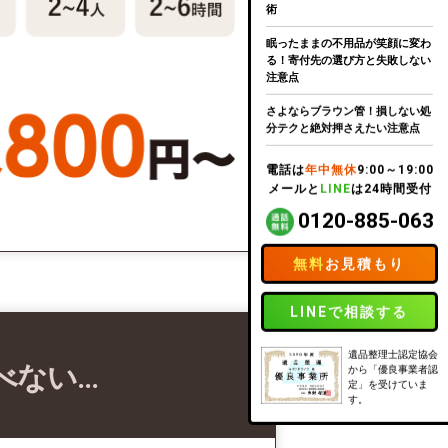
術
眠ったままの不用品が笑顔に変わ
る！寄付先の選び方と失敗しない
注意点
さよならブラウン管！損しない処
分テクと絶対押さえたい注意点
電話は
年中無休
9:00～19:00
メールと
LINE
は24時間受付
0120-885-063
無料
お見積もり
LINEで相談する
遺品整理士認定協会
べない…
から「優良事業者認
定」を受けていま
す。