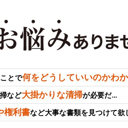
何をどうしていいのかわか
のことで
大掛かりな清掃
掃など
が必要だ…
や権利書
など大事な書類を見つけて欲