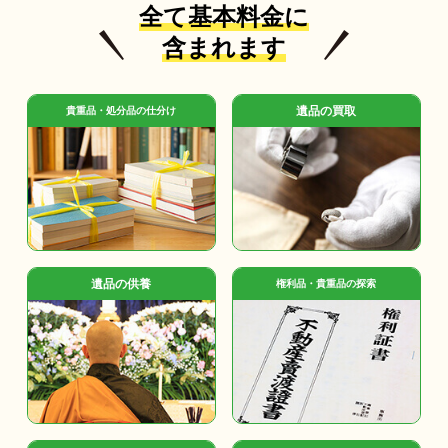
全て基本料金に
含まれます
遺品の買取
貴重品・処分品の仕分け
遺品の供養
権利品・貴重品の探索