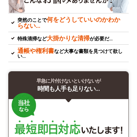
何をどうしていいのかわか
突然のことで
らない…
大掛かりな清掃
特殊清掃など
が必要だ…
通帳や権利書
など大事な書類を見つけて欲し
い…
早急に片付けないといけないが
時間も人手も足りない…