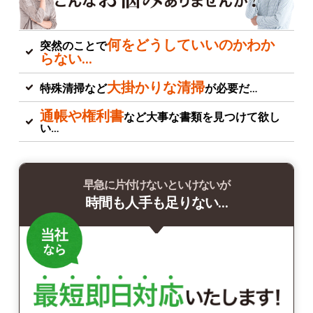
何をどうしていいのかわか
突然のことで
らない…
大掛かりな清掃
特殊清掃など
が必要だ…
通帳や権利書
など大事な書類を見つけて欲し
い…
早急に片付けないといけないが
時間も人手も足りない…