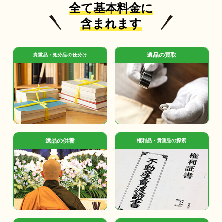
全て基本料金に
含まれます
遺品の買取
貴重品・処分品の仕分け
遺品の供養
権利品・貴重品の探索