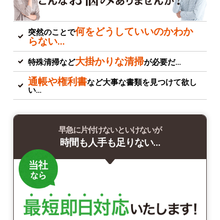
何をどうしていいのかわか
突然のことで
らない…
大掛かりな清掃
特殊清掃など
が必要だ…
通帳や権利書
など大事な書類を見つけて欲し
い…
早急に片付けないといけないが
時間も人手も足りない…