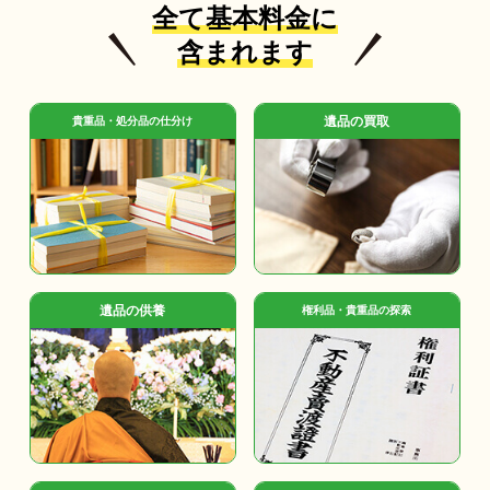
全て基本料金に
含まれます
遺品の買取
貴重品・処分品の仕分け
遺品の供養
権利品・貴重品の探索