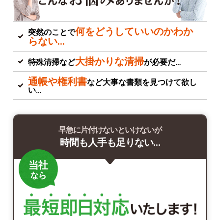
何をどうしていいのかわか
突然のことで
らない…
大掛かりな清掃
特殊清掃など
が必要だ…
通帳や権利書
など大事な書類を見つけて欲し
い…
早急に片付けないといけないが
時間も人手も足りない…