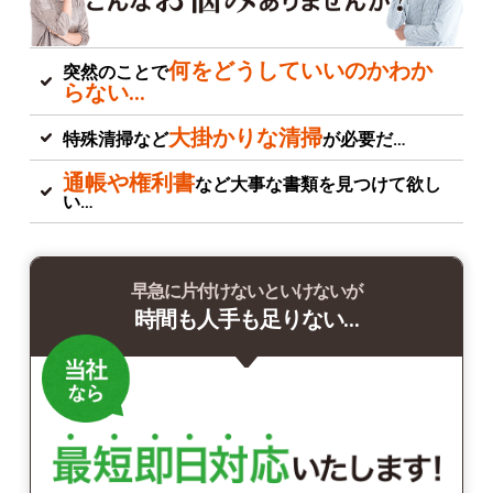
何をどうしていいのかわか
突然のことで
らない…
大掛かりな清掃
特殊清掃など
が必要だ…
通帳や権利書
など大事な書類を見つけて欲し
い…
早急に片付けないといけないが
時間も人手も足りない…