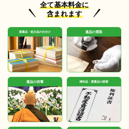
全て基本料金に
含まれます
遺品の買取
貴重品・処分品の仕分け
遺品の供養
権利品・貴重品の探索