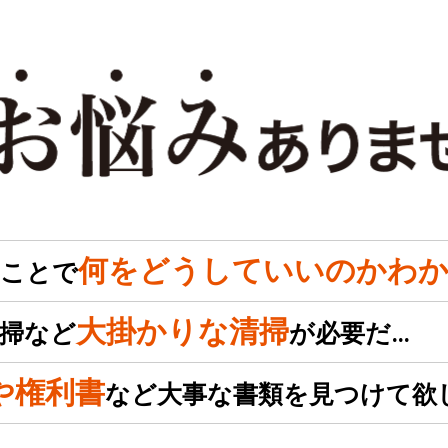
何をどうしていいのかわか
のことで
大掛かりな清掃
掃など
が必要だ…
や権利書
など大事な書類を見つけて欲