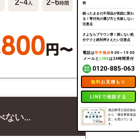
術
眠ったままの不用品が笑顔に変わ
る！寄付先の選び方と失敗しない
注意点
さよならブラウン管！損しない処
分テクと絶対押さえたい注意点
電話は
年中無休
9:00～19:00
メールと
LINE
は24時間受付
0120-885-063
無料
お見積もり
LINEで相談する
遺品整理士認定協会
べない…
から「優良事業者認
定」を受けていま
す。