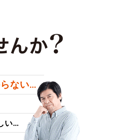
らない…
しい…