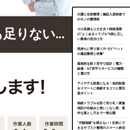
介護と生前整理｜施設入居前後で
のモノの整理術
も足りない…
その見積もり大丈夫？特殊清掃
の“よくあるトラブル”5例と正し
い業者の見分け方
気持ちに寄り添う片づけ“ペット
の遺品整理と供養”
孤独死を防ぐ見守り設計｜電力・
給湯・IoT見守りサービスの種類
と選び方
アイデアも財産になる！知的財産
をスマートに相続するコツと要注
意ポイント
相続トラブルを防ぐ切り札！家族
信託の仕組みと使いこなし術、意
外な落とし穴まで一挙公開
“月額地獄”を残さない！生前にで
きるサブスク整理のスマート終活