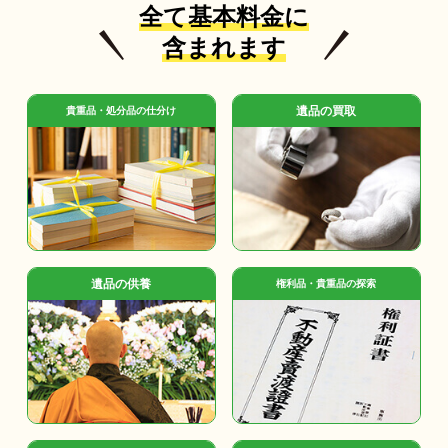
全て基本料金に
含まれます
遺品の買取
貴重品・処分品の仕分け
遺品の供養
権利品・貴重品の探索