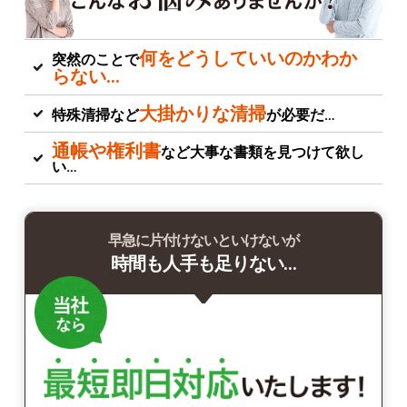
何をどうしていいのかわか
突然のことで
らない…
大掛かりな清掃
特殊清掃など
が必要だ…
通帳や権利書
など大事な書類を見つけて欲し
い…
早急に片付けないといけないが
時間も人手も足りない…