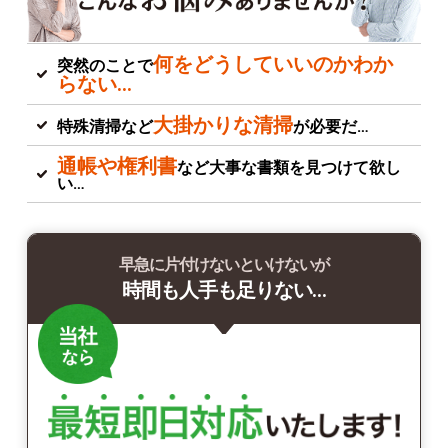
何をどうしていいのかわか
突然のことで
らない…
大掛かりな清掃
特殊清掃など
が必要だ…
通帳や権利書
など大事な書類を見つけて欲し
い…
早急に片付けないといけないが
時間も人手も足りない…