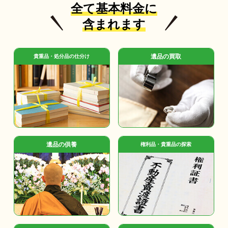
全て基本料金に
含まれます
遺品の買取
貴重品・処分品の仕分け
遺品の供養
権利品・貴重品の探索