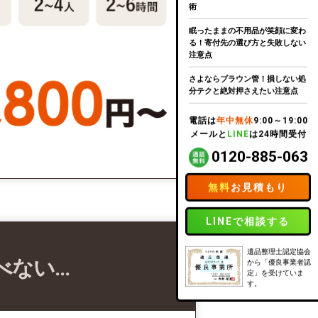
術
眠ったままの不用品が笑顔に変わ
る！寄付先の選び方と失敗しない
注意点
さよならブラウン管！損しない処
分テクと絶対押さえたい注意点
電話は
年中無休
9:00～19:00
メールと
LINE
は24時間受付
0120-885-063
無料
お見積もり
LINEで相談する
遺品整理士認定協会
べない…
から「優良事業者認
定」を受けていま
す。