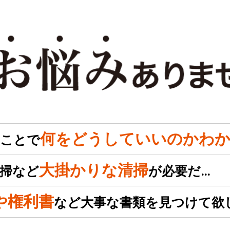
何をどうしていいのかわか
のことで
大掛かりな清掃
掃など
が必要だ…
や権利書
など大事な書類を見つけて欲