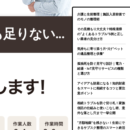
介護と生前整理｜施設入居前後で
のモノの整理術
も足りない…
その見積もり大丈夫？特殊清掃
の“よくあるトラブル”5例と正し
い業者の見分け方
気持ちに寄り添う片づけ“ペット
の遺品整理と供養”
孤独死を防ぐ見守り設計｜電力・
給湯・IoT見守りサービスの種類
と選び方
アイデアも財産になる！知的財産
をスマートに相続するコツと要注
意ポイント
相続トラブルを防ぐ切り札！家族
信託の仕組みと使いこなし術、意
外な落とし穴まで一挙公開
“月額地獄”を残さない！生前にで
きるサブスク整理のスマート終活