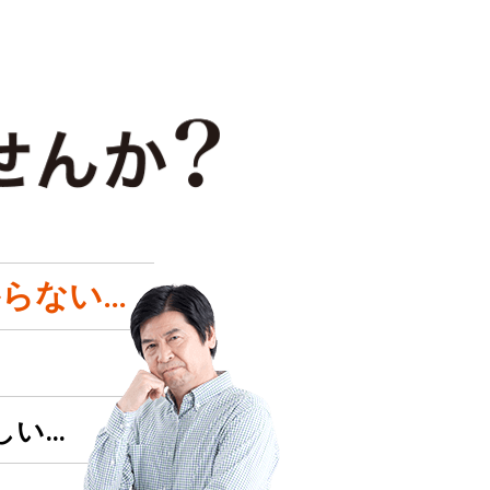
らない…
しい…