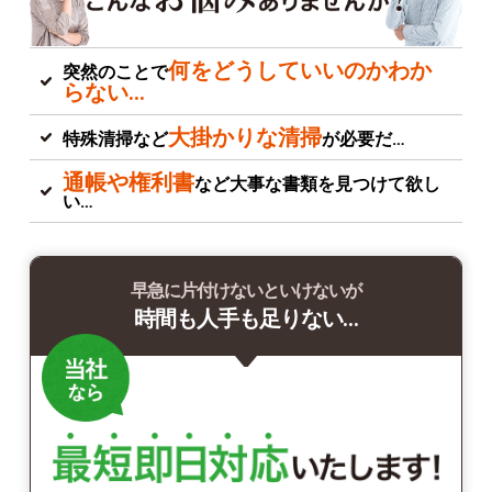
何をどうしていいのかわか
突然のことで
らない…
大掛かりな清掃
特殊清掃など
が必要だ…
通帳や権利書
など大事な書類を見つけて欲し
い…
早急に片付けないといけないが
時間も人手も足りない…