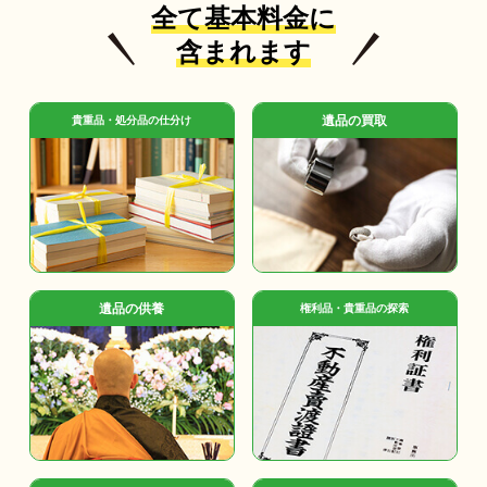
全て基本料金に
含まれます
遺品の買取
貴重品・処分品の仕分け
遺品の供養
権利品・貴重品の探索