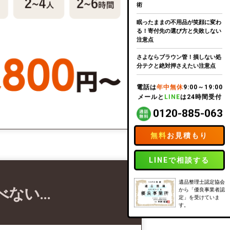
術
眠ったままの不用品が笑顔に変わ
る！寄付先の選び方と失敗しない
注意点
さよならブラウン管！損しない処
分テクと絶対押さえたい注意点
電話は
年中無休
9:00～19:00
メールと
LINE
は24時間受付
0120-885-063
無料
お見積もり
LINEで相談する
遺品整理士認定協会
べない…
から「優良事業者認
定」を受けていま
す。