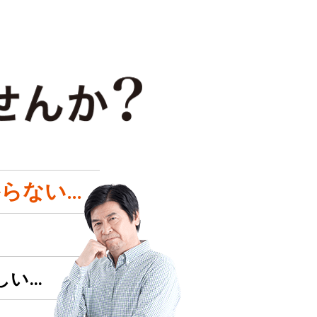
らない…
しい…