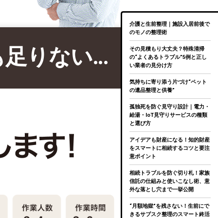
介護と生前整理｜施設入居前後で
のモノの整理術
も足りない…
その見積もり大丈夫？特殊清掃
の“よくあるトラブル”5例と正し
い業者の見分け方
気持ちに寄り添う片づけ“ペット
の遺品整理と供養”
孤独死を防ぐ見守り設計｜電力・
給湯・IoT見守りサービスの種類
と選び方
アイデアも財産になる！知的財産
をスマートに相続するコツと要注
意ポイント
相続トラブルを防ぐ切り札！家族
信託の仕組みと使いこなし術、意
外な落とし穴まで一挙公開
“月額地獄”を残さない！生前にで
きるサブスク整理のスマート終活