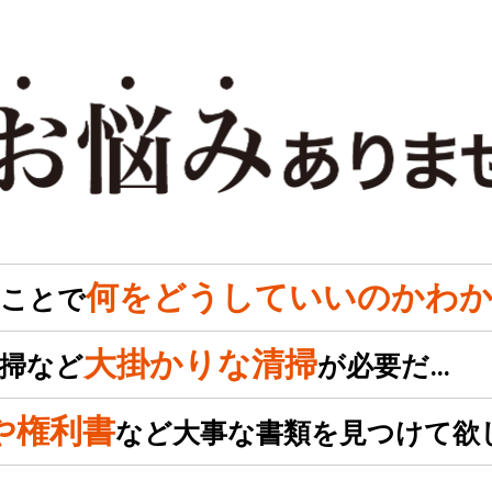
何をどうしていいのかわか
のことで
大掛かりな清掃
掃など
が必要だ…
や権利書
など大事な書類を見つけて欲