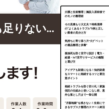
介護と生前整理｜施設入居前後で
のモノの整理術
も足りない…
その見積もり大丈夫？特殊清掃
の“よくあるトラブル”5例と正し
い業者の見分け方
気持ちに寄り添う片づけ“ペット
の遺品整理と供養”
孤独死を防ぐ見守り設計｜電力・
給湯・IoT見守りサービスの種類
と選び方
アイデアも財産になる！知的財産
をスマートに相続するコツと要注
意ポイント
相続トラブルを防ぐ切り札！家族
信託の仕組みと使いこなし術、意
外な落とし穴まで一挙公開
“月額地獄”を残さない！生前にで
きるサブスク整理のスマート終活