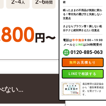
術
眠ったままの不用品が笑顔に変わ
る！寄付先の選び方と失敗しない
注意点
さよならブラウン管！損しない処
分テクと絶対押さえたい注意点
電話は
年中無休
9:00～19:00
メールと
LINE
は24時間受付
0120-885-063
無料
お見積もり
LINEで相談する
遺品整理士認定協会
べない…
から「優良事業者認
定」を受けていま
す。