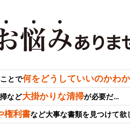
何をどうしていいのかわか
のことで
大掛かりな清掃
掃など
が必要だ…
や権利書
など大事な書類を見つけて欲