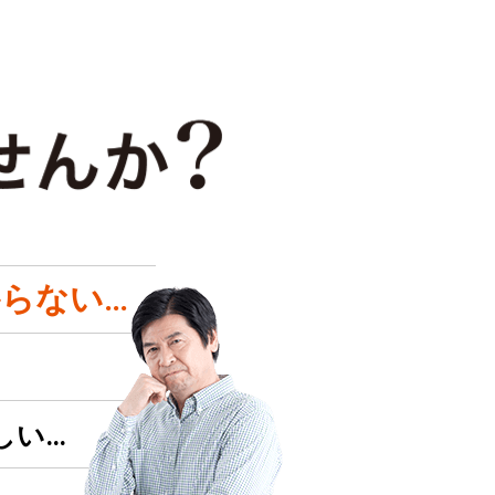
らない…
しい…