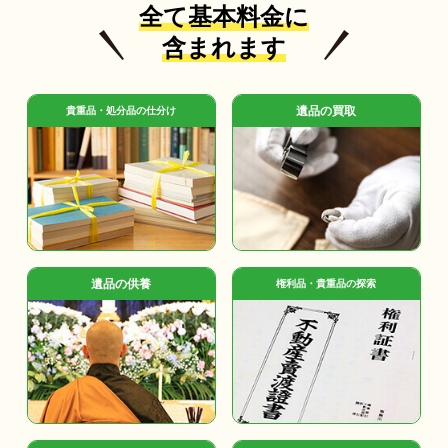
全て基本料金に
含まれます
遺品の買取
貴重品・処分品の仕分け
遺品の供養
権利品・貴重品の探索