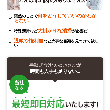
何をどうしていいのかわか
突然のことで
らない…
大掛かりな清掃
特殊清掃など
が必要だ…
通帳や権利書
など大事な書類を見つけて欲し
い…
早急に片付けないといけないが
時間も人手も足りない…