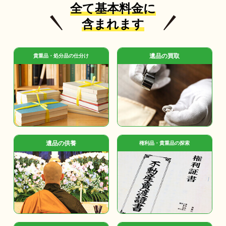
全て基本料金に
含まれます
遺品の買取
貴重品・処分品の仕分け
遺品の供養
権利品・貴重品の探索