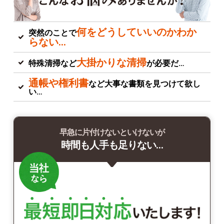
何をどうしていいのかわか
突然のことで
らない…
大掛かりな清掃
特殊清掃など
が必要だ…
通帳や権利書
など大事な書類を見つけて欲し
い…
早急に片付けないといけないが
時間も人手も足りない…