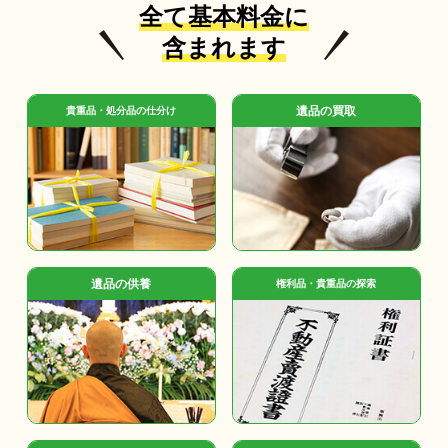
全て基本料金に
含まれます
遺品の買取
貴重品・処分品の仕分け
遺品の供養
権利品・貴重品の探索