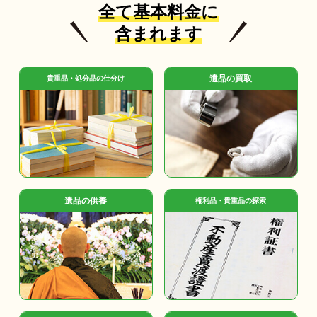
全て基本料金に
含まれます
遺品の買取
貴重品・処分品の仕分け
遺品の供養
権利品・貴重品の探索