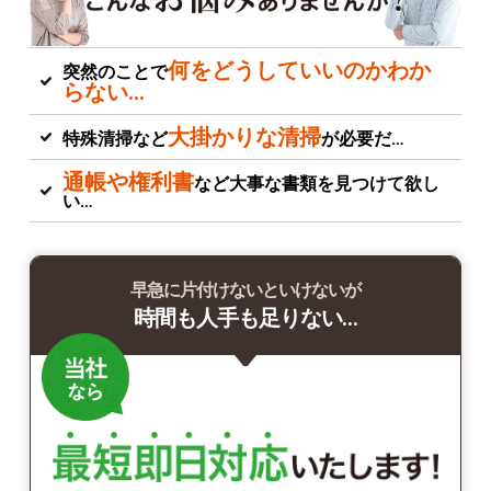
何をどうしていいのかわか
突然のことで
らない…
大掛かりな清掃
特殊清掃など
が必要だ…
通帳や権利書
など大事な書類を見つけて欲し
い…
早急に片付けないといけないが
時間も人手も足りない…