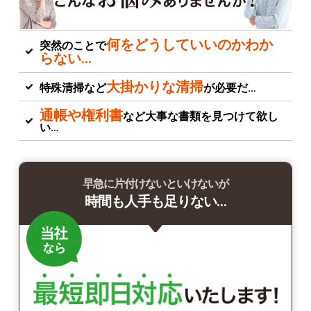
何をどうしていいのかわか
突然のことで
らない…
大掛かりな清掃
特殊清掃など
が必要だ…
通帳や権利書
など大事な書類を見つけて欲し
い…
早急に片付けないといけないが
時間も人手も足りない…