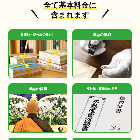
全て基本料金に
含まれます
遺品の買取
貴重品・処分品の仕分け
遺品の供養
権利品・貴重品の探索