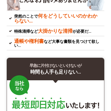
何をどうしていいのかわか
突然のことで
らない…
大掛かりな清掃
特殊清掃など
が必要だ…
通帳や権利書
など大事な書類を見つけて欲し
い…
早急に片付けないといけないが
時間も人手も足りない…