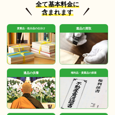
全て基本料金に
含まれます
遺品の買取
貴重品・処分品の仕分け
遺品の供養
権利品・貴重品の探索