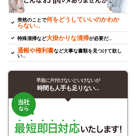
何をどうしていいのかわか
突然のことで
らない…
大掛かりな清掃
特殊清掃など
が必要だ…
通帳や権利書
など大事な書類を見つけて欲し
い…
早急に片付けないといけないが
時間も人手も足りない…