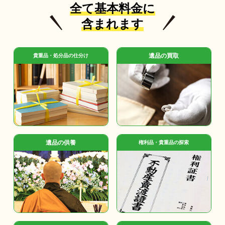
全て基本料金に
含まれます
遺品の買取
貴重品・処分品の仕分け
遺品の供養
権利品・貴重品の探索