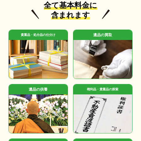
全て基本料金に
含まれます
遺品の買取
貴重品・処分品の仕分け
遺品の供養
権利品・貴重品の探索