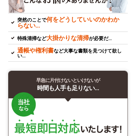
何をどうしていいのかわか
突然のことで
らない…
大掛かりな清掃
特殊清掃など
が必要だ…
通帳や権利書
など大事な書類を見つけて欲し
い…
早急に片付けないといけないが
時間も人手も足りない…