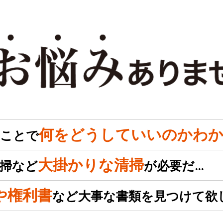
何をどうしていいのかわか
のことで
大掛かりな清掃
掃など
が必要だ…
や権利書
など大事な書類を見つけて欲