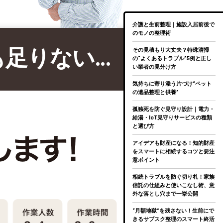
介護と生前整理｜施設入居前後で
のモノの整理術
も足りない…
その見積もり大丈夫？特殊清掃
の“よくあるトラブル”5例と正し
い業者の見分け方
気持ちに寄り添う片づけ“ペット
の遺品整理と供養”
孤独死を防ぐ見守り設計｜電力・
給湯・IoT見守りサービスの種類
と選び方
アイデアも財産になる！知的財産
をスマートに相続するコツと要注
意ポイント
相続トラブルを防ぐ切り札！家族
信託の仕組みと使いこなし術、意
外な落とし穴まで一挙公開
“月額地獄”を残さない！生前にで
きるサブスク整理のスマート終活