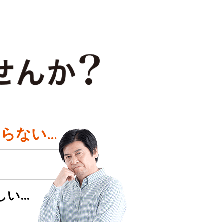
らない…
しい…