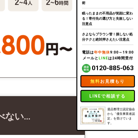
術
眠ったままの不用品が笑顔に変わ
る！寄付先の選び方と失敗しない
注意点
さよならブラウン管！損しない処
分テクと絶対押さえたい注意点
電話は
年中無休
9:00～19:00
メールと
LINE
は24時間受付
0120-885-063
無料
お見積もり
LINEで相談する
遺品整理士認定協会
べない…
から「優良事業者認
定」を受けていま
す。