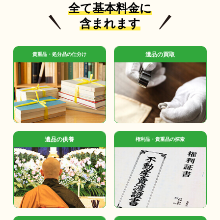
全て基本料金に
含まれます
遺品の買取
貴重品・処分品の仕分け
遺品の供養
権利品・貴重品の探索