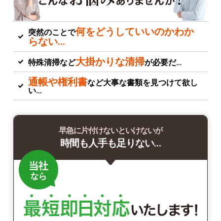
何をどうしていいのかわか
突然のことで
らない…
大掛かりな清掃
特殊清掃など
が必要だ…
通帳や権利書
など大事な書類を見つけて欲し
い…
早急に片付けないといけないが
時間も人手も足りない…