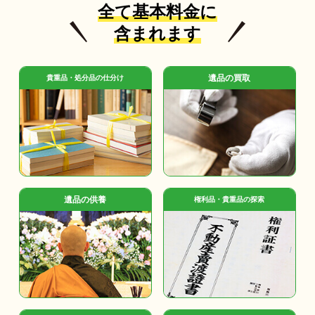
全て基本料金に
含まれます
遺品の買取
貴重品・処分品の仕分け
遺品の供養
権利品・貴重品の探索