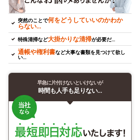
何をどうしていいのかわか
突然のことで
らない…
大掛かりな清掃
特殊清掃など
が必要だ…
通帳や権利書
など大事な書類を見つけて欲し
い…
早急に片付けないといけないが
時間も人手も足りない…